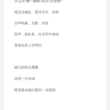
什么河?哪一棵树?冥河?生命树?
我无法确定，那河无水，却有
水声响着，无船，却有
桨声，彩虹鱼，在空空中游动
雷电在其上空劈闪
她们的终点重叠
在同一片水域
暗流卷走她们最后一点残渣