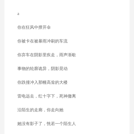
a
你在狂风中撑开伞
你被卡在被暴雨冲刷的车流
你弃车在阴影里疾走，雨声渐歇
事物的轮廓诡异，阴影晃动
你跌撞冲入那幢高耸的大楼
雷电远去，红十字下，死神撤离
沿陌生的走廊，你走向她
她没有影子了，恍若一个陌生人