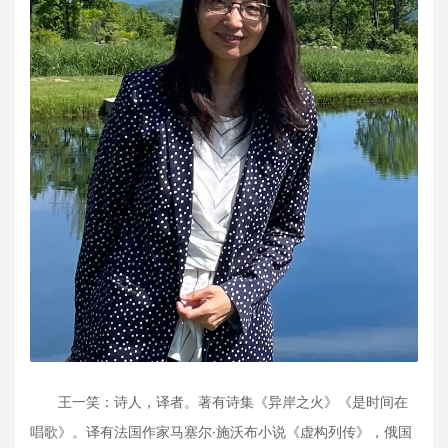
王一笑：诗人，译者。著有诗集《异岸之火》《是时间在
唱歌》。译有法国作家马塞尔·施沃布小说《虚构列传》，俄国