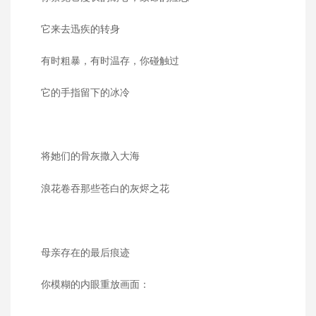
它来去迅疾的转身
有时粗暴，有时温存，你碰触过
它的手指留下的冰冷
将她们的骨灰撒入大海
浪花卷吞那些苍白的灰烬之花
母亲存在的最后痕迹
你模糊的内眼重放画面：