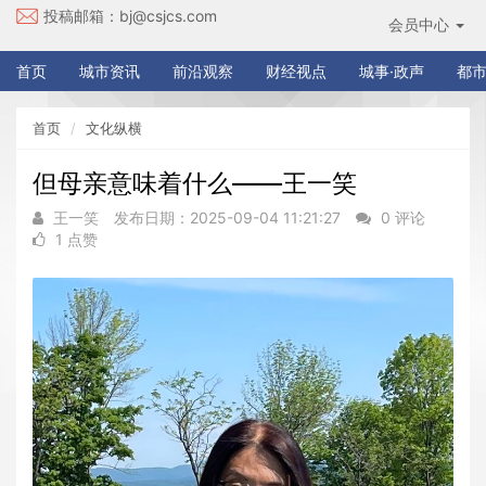
投稿邮箱：
bj@csjcs.com
会员中心
首页
城市资讯
前沿观察
财经视点
城事·政声
都市
首页
文化纵横
但母亲意味着什么——王一笑
王一笑
发布日期：2025-09-04 11:21:27
0 评论
1 点赞