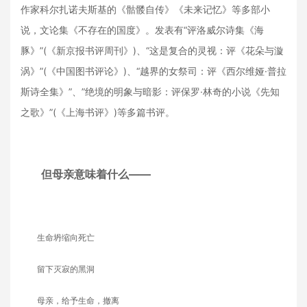
作家科尔扎诺夫斯基的《骷髅自传》《未来记忆》等多部小
说，文论集《不存在的国度》。发表有“评洛威尔诗集《海
豚》”(《新京报书评周刊》)、“这是复合的灵视：评《花朵与漩
涡》”(《中国图书评论》)、“越界的女祭司：评《西尔维娅·普拉
斯诗全集》”、”绝境的明象与暗影：评保罗·林奇的小说《先知
之歌》”(《上海书评》)等多篇书评。
但母亲意味着什么——
生命坍缩向死亡
留下灭寂的黑洞
母亲，给予生命，撤离