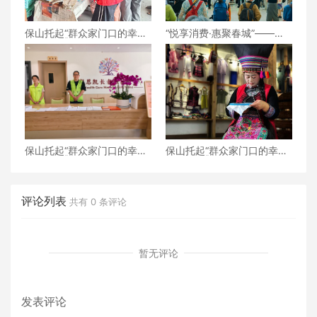
保山托起“群众家门口的幸
“悦享消费·惠聚春城”——
福”（6）‖腾冲猴桥镇：家门
2026昆明汽车博览会盛大开
口的“火塘会”，激活边疆治
幕
理“神经末梢”
保山托起“群众家门口的幸
保山托起“群众家门口的幸
福”（5）‖加大温暖力度，守
福”（4）‖“花濮公主”李枝
护老人尊严——隆阳区打
清：指尖传非遗，巧手织幸
造“家门口的关爱所”
福
评论列表
共有
0
条评论
暂无评论
发表评论