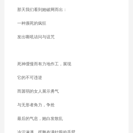
那天我们看到她破网而出：
一种濒死的疯狂
发出嘶吼诘问与诅咒
死神缓慢而有力地作工，展现
它的不可违逆
而孱弱的女人展示勇气
与无形者角力，争抢
最后的气息，她白发散乱
冷汗淋漓，挥舞布满针眼的手臂