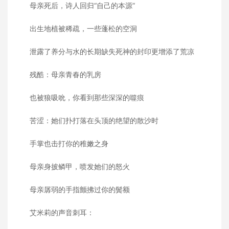
母亲死后，诗人回归“自己的本源”
出生地植被稀疏，一些蓬松的空洞
泄露了养分与水的长期缺失死神的封印更增添了荒凉
残酷：母亲青春的乳房
也被狼吸吮，你看到那些深深的噬痕
苦涩：她们扑打落在头顶的绝望的散沙时
手掌也击打你的稚嫩之身
母亲身披鳞甲，喷发她们的怒火
母亲孱弱的手指颤拂过你的鬓额
艾米莉的声音刺耳：