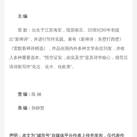
主 编
雷 默：出生于江苏海安，现居南京。20世纪90年初提
出“新禅诗”，并进行写作实践。著有《新禅诗：东壁打西壁》
《雷默新禅诗精选》，作品在国内外多种文学杂志刊发，并收
入多种重要选本。“悟空证实，由实及空”是其诗学核心，倡导汉
语诗歌写作“化古、化今、化欧美”。
责 编：
陈 娴
美 编：
孙静慧
声明：本文为“城市号”自媒体平台作者上传并发布，仅代表作