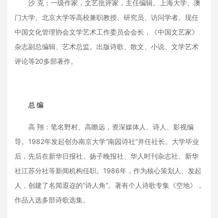
沙 克：一级作家，文艺批评家，主任编辑。上海大学、澳
门大学、北京大学等高校兼职教授、研究员、访问学者。现任
中国文化管理协会文学艺术工作委员会会长，《中国文艺家》
杂志副总编辑、艺术总监。出版诗歌、散文、小说、文学艺术
评论等20多部著作。
总 编
高 翔：笔名野村、高瞻远，资深媒体人、诗人、影视编
导。1982年发起创办南京大学“南园诗社“并任社长。大学毕业
后，先后在新华日报社、扬子晚报社、华人时刊杂志社、新华
社江苏分社等新闻机构任职。1986年，作为核心策划人、发起
人，创建了名闻遐迩的“诗人角”。著有个人诗歌专集《空地》，
作品入选多部诗歌选集。