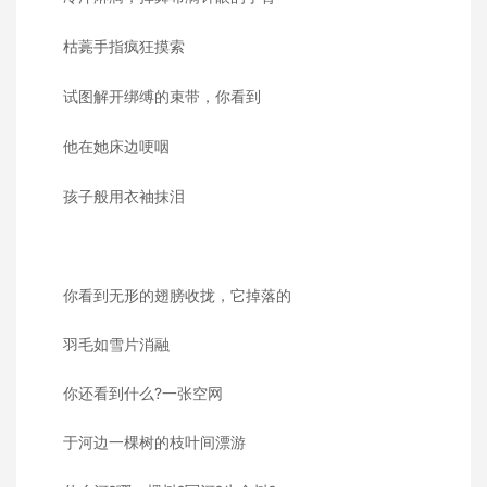
枯薧手指疯狂摸索
试图解开绑缚的束带，你看到
他在她床边哽咽
孩子般用衣袖抹泪
你看到无形的翅膀收拢，它掉落的
羽毛如雪片消融
你还看到什么?一张空网
于河边一棵树的枝叶间漂游