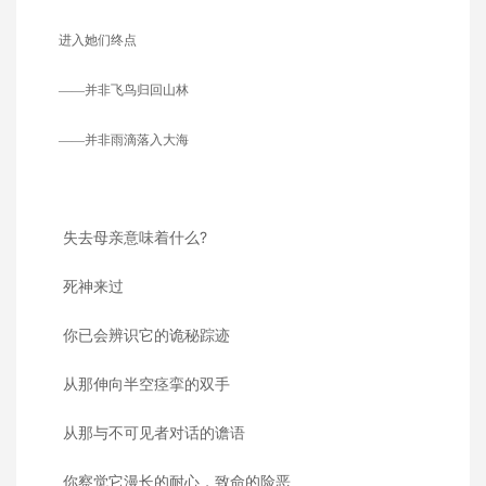
进入她们终点
——并非飞鸟归回山林
——并非雨滴落入大海
失去母亲意味着什么?
死神来过
你已会辨识它的诡秘踪迹
从那伸向半空痉挛的双手
从那与不可见者对话的谵语
你察觉它漫长的耐心，致命的险恶