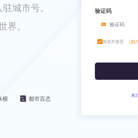
入驻城市号。
验证码
世界。
阅读并接受
《用
未
纵横
都市百态