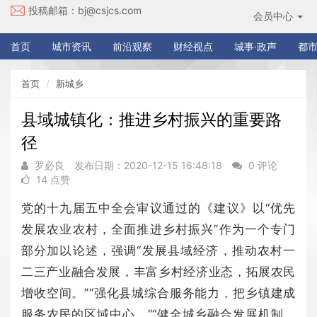
投稿邮箱：
bj@csjcs.com
会员中心
首页
城市资讯
前沿观察
财经视点
城事·政声
都市
首页
新城乡
县域城镇化：推进乡村振兴的重要路
径
罗必良
发布日期：2020-12-15 16:48:18
0 评论
14 点赞
党的十九届五中全会审议通过的《建议》以“优先
发展农业农村，全面推进乡村振兴”作为一个专门
部分加以论述，强调“发展县域经济，推动农村一
二三产业融合发展，丰富乡村经济业态，拓展农民
增收空间。”“强化县城综合服务能力，把乡镇建成
服务农民的区域中心。”“健全城乡融合发展机制，