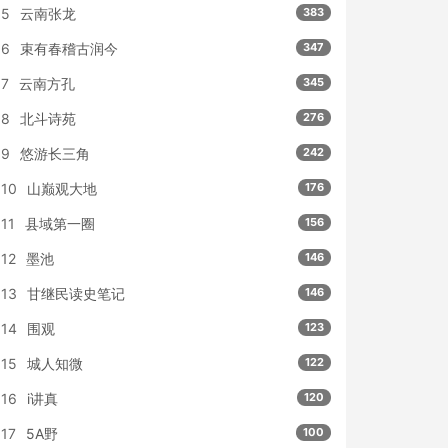
5
云南张龙
383
6
束有春稽古润今
347
7
云南方孔
345
8
北斗诗苑
276
9
悠游长三角
242
10
山巅观大地
176
11
县域第一圈
156
12
墨池
146
13
甘继民读史笔记
146
14
围观
123
15
城人知微
122
16
i讲真
120
17
5A野
100