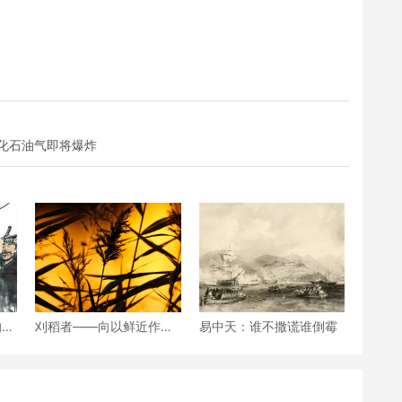
化石油气即将爆炸
的变
刈稻者——向以鲜近作六
易中天：谁不撒谎谁倒霉
首