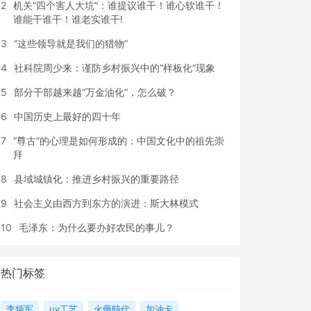
2
机关“四个害人大坑”：谁提议谁干！谁心软谁干！
谁能干谁干！谁老实谁干!
3
“这些领导就是我们的猎物”
4
社科院周少来：谨防乡村振兴中的“样板化”现象
5
部分干部越来越“万金油化”，怎么破？
6
中国历史上最好的四十年
7
“尊古”的心理是如何形成的：中国文化中的祖先崇
拜
8
县域城镇化：推进乡村振兴的重要路径
9
社会主义由西方到东方的演进：斯大林模式
10
毛泽东：为什么要办好农民的事儿？
热门标签
李炳军
uv工艺
火藥時代
加油卡