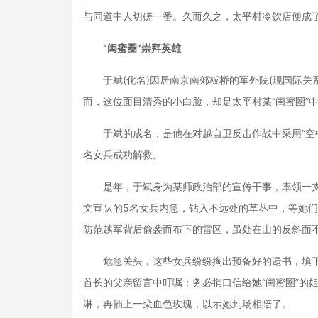
与同道中人切磋一番。久而久之，太平村冷饮店便成
“闺蜜圈”崇拜英雄
于斌(化名)因居南京南郊板桥的军外院(现国际关
而，这位面目清秀的小白脸，却是太平村某“闺蜜圈”
于斌的成名，是他在对越自卫反击作战中采用“空中
名女兵成功解救。
是年，于斌身为某师政治部的宣传干事，率领一支
文宣队的5名女兵内急，钻入不远处的草丛中，等她们
防范越军背后偷袭而布下的雷区，虽处在山的反斜面
危急关头，这些女兵纷纷掏出预备好的遗书，填下当
首长的父亲留言中叮嘱：务必捎口信给她“闺蜜圈”的
淋，再插上一朵血色玫瑰，以示她到场相陪了。