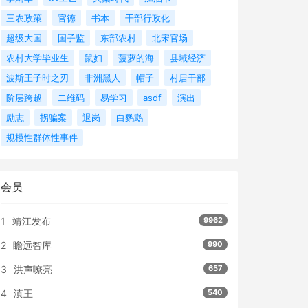
三农政策
官德
书本
干部行政化
超级大国
国子监
东部农村
北宋官场
农村大学毕业生
鼠妇
菠萝的海
县域经济
波斯王子时之刃
非洲黑人
帽子
村居干部
阶层跨越
二维码
易学习
asdf
演出
励志
拐骗案
退岗
白鹦鹉
规模性群体性事件
会员
1
靖江发布
9962
2
瞻远智库
990
3
洪声嘹亮
657
4
滇王
540