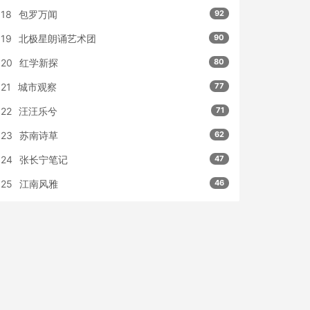
18
包罗万闻
92
19
北极星朗诵艺术团
90
20
红学新探
80
21
城市观察
77
22
汪汪乐兮
71
23
苏南诗草
62
24
张长宁笔记
47
25
江南风雅
46