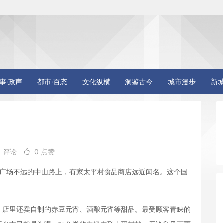
事·政声
都市·百态
文化纵横
洞鉴古今
城市漫步
新
0 评论
0 点赞
广场不远的中山路上，有家太平村食品商店远近闻名。这个国
。
店里还卖自制的赤豆元宵、酒酿元宵等甜品。最受顾客青睐的