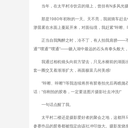
当年，在太平村冷饮店的墙上，曾挂有N多风光摄
那是1980年初秋的一天。天不亮，我就骑车赶去
渺晨雾在水面上蔓延开来，对面仙境，我赶紧“咔嚓、
正当自我陶醉之时，冷不丁，有人拍我肩膀——不等我
通”“噗通”“噗通”——砸入湖中最远的石头有拳头般
我通过相机镜头向前方望去，只见水榭前的湖面出现
套一圈交叉着渐渐扩大，画面极富几何美感!
“咔嚓、咔嚓”!等我连续将所有胶卷拍光后再瞧抛石
话：“你刚拍的胶卷，一定要送图片摄影社去冲洗!”
一句话点醒了我。
太平村二楼还是摄影爱好者的聚会之地，这都拜马
参赛作品的胶卷都被指定由该社冲印放大。摄影发烧