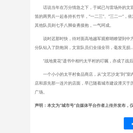
话说当年在万分情急之下，于斌已与雷场外的文宣
笛的两男兵一起各持长竹竿，“一二三”、“三二一”，
其他队员则七手八脚奋勇接抱，一气呵成。
说时迟那时快，待对面高地越军观察哨瞭望到中方阵
分队钻入了防炮洞，文宣队员们全须全羽，毫发无损
“战地黄花”遗书中相约太平村的叮嘱，亦成了战后
一个小小的太平村食品商店，从“文艺沙龙”到“室
店和原先那一连片的店面，早已随着城市建设湮灭于
广场。
声明：本文为“城市号”自媒体平台作者上传并发布，