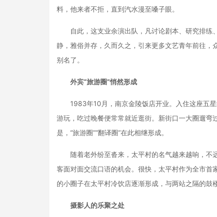
料，他来者不拒，直到汽水漫至嗓子眼。
自此，这支业余演出队，凡讨论剧本、研究排练、
静，雅俗并存，久而久之，引来更多文艺青年前往，众
别名了。
外宾“旅游圈”悄然形成
1983年10月，南京金陵饭店开业。入住这座五
游玩，吃过晚餐便常常就近逛街。新街口一大圈遛弯
是，“旅游圈”“翻译圈”在此相继形成。
随着老外纷至沓来，太平村的名气越来越响，不远
客面对面交流口语的机会。很快，太平村作为全市首家
的小圈子在太平村冷饮店逐渐形成，与两站之隔的鼓楼
摄影人的乐聚之处