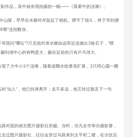
影作品，其中就有我拍摄的一幅——《晨雾中的涟漪》。
中山陵，早早在水榭对岸架起了相机。蹲守了很久，终于等到渺
咔嚓”连拍数张。
问“哪位”?只见他对准水榭由远而近连抛出3枚石子，“噗
大，砸到湖中心的有鸭蛋大，砸在近前的只有乒乓球大。
了大中小3个涟漪，随着波圈水纹逐渐扩展，3只同心圆一圈
的“仙人”，他已转身离开；走不多远，他又转过脸丢下一句
路对面的南京图片摄影社所赐。当时，但凡全市举办摄影赛，
友去过图片摄影社，往往会穿过马路来到太平村二楼，在冷饮店