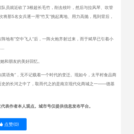
队员就近砍了3根超长毛竹，削去枝叶，然后与拉风琴、吹管
依次将那5名女兵逐一用“竹叉”挑起离地、用力高抛，甩到背后，
地有“空中飞人”后，一阵火炮齐射过来，而于斌早已引着小
……
她和朋友的美好回忆。
内英语角”，无不记载着一个时代的变迁。现如今，太平村食品商
历史的长河之中了，取而代之的是南京现代化商城之一——德基
仅代表作者本人观点。城市号仅提供信息发布平台。
点赞(
0
)