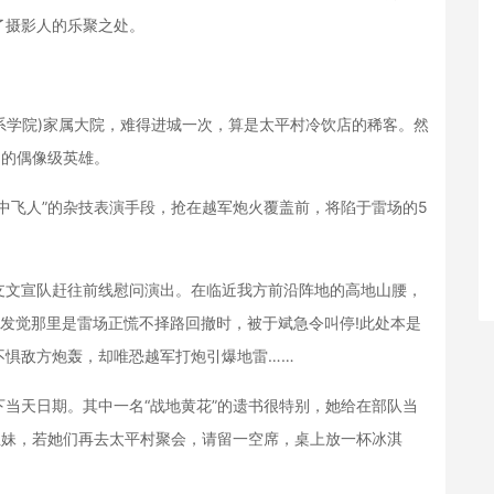
了摄影人的乐聚之处。
系学院)家属大院，难得进城一次，算是太平村冷饮店的稀客。然
中的偶像级英雄。
飞人”的杂技表演手段，抢在越军炮火覆盖前，将陷于雷场的5
文宣队赶往前线慰问演出。在临近我方前沿阵地的高地山腰，
发觉那里是雷场正慌不择路回撤时，被于斌急令叫停!此处本是
不惧敌方炮轰，却唯恐越军打炮引爆地雷……
天日期。其中一名“战地黄花”的遗书很特别，她给在部队当
姐妹，若她们再去太平村聚会，请留一空席，桌上放一杯冰淇