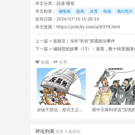
本文分类：
品读·随笔
本文标签：
钢笔画
版画
冰雪
绘画
黑白照片
发布日期：2024-07-15 15:28:33
本文链接：
https://yrdcity.com/a/9379.html
上一篇 >
老南京｜当年“学农”突遇政治事件
下一篇 >
编辑部的故事（13）：凌晨，数十吨泄漏液
收藏
分享
乡镇干部说：形式主义泛
易中天犀利评说“流氓
滥，是因为监督、问责泛
迁”
滥？
评论列表
共有
0
条评论