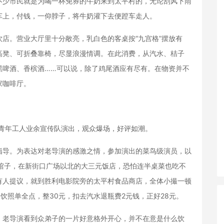
不少市民就是为喝一杯免券的牛奶来到太平村的，无论刮风下雨
车上，付钱，一仰脖子，将牛奶灌下去便蹬车走人。
。营业大厅里十分敞亮，乳白色的客桌按“九宫格”摆放有
高凳、可折叠靠椅，尽显浪漫情调。在此消费，从汽水、桔子
黑啤酒、香槟酒……可以说，除了鸡尾酒应有尽有。在物资并不
家咖啡厅。
青年工人业余宣传队演出，观众爆场，好评如潮。
导。为表达对老导演的感激之情，参加演出的菜鸟级演员，以
馆子，在新街口广场以北的大三元饭店，恐怕连半桌菜也吃不
有人提议，就到胜利电影院旁的太平村食品商店，全体小撮一顿
饮照单全点，整30元，扣去汽水退瓶费2元钱，正好28元。
老导演看到众弟子的一片好意格外开心，并不在意是什么饮