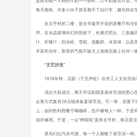
是两毛钱一大杯的牛奶——那时，订牛奶要凭计划，
每天都来。许多小伙子甚至都不下自行车，腿吊跨在
在太平村的二楼，是全市最早开设的茶餐厅和冷饮店
序。在水晶玻璃吊灯的照射下，长廊式吧台、三条腿
汁、柠檬汁，到冰砖、雪糕、老酸奶、冰淇淋，以及
丰富的当年，那里的气氛不输大上海南京路上任何一
“文艺沙龙”
1978年秋，话剧《于无声处》在市工人文化宫由
演出大获成功，离不开话剧团某退休导演的悉心指
众筹方式集资28元钱准备宴请导演。可一算，若要下
上；如到胜利西餐厅喝咖啡，也不够每人一杯。于是
或许够用。于是，一众“哗啦啦”直奔太平村，将店里冷
菜鸟们以汽水代酒，每一个人都敬了老导演一杯。