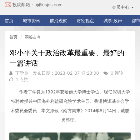
投稿邮箱：
bj@csjcs.com
会员中心
首页
城市资讯
前沿观察
财经视点
城事·政声
都市
首页
洞鉴古今
邓小平关于政治改革最重要、最好的
一篇讲话
丁学良
发布日期：2023-02-07 17:23:00
0 评论
1 点赞
作者丁学良系1992年获哈佛大学博士学位。现任深圳大学
特聘教授兼中国海外利益研究院学术主导、香港博源基金会学
术委员会委员，本文原载《南方周末》2014年8月14日，戴志
勇整理。