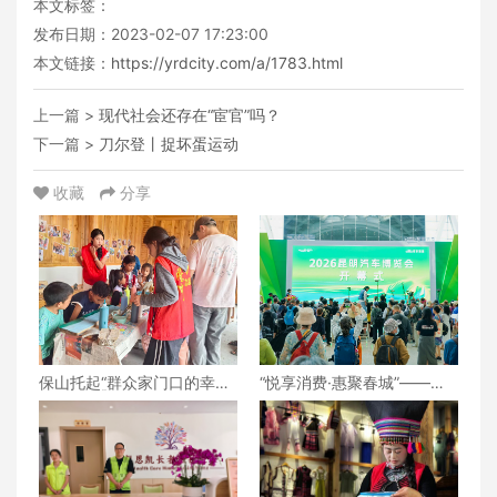
本文标签：
发布日期：2023-02-07 17:23:00
本文链接：
https://yrdcity.com/a/1783.html
上一篇 >
现代社会还存在“宦官”吗？
下一篇 >
刀尔登丨捉坏蛋运动
收藏
分享
保山托起“群众家门口的幸
“悦享消费·惠聚春城”——
福”（6）‖腾冲猴桥镇：家门
2026昆明汽车博览会盛大开
口的“火塘会”，激活边疆治
幕
理“神经末梢”