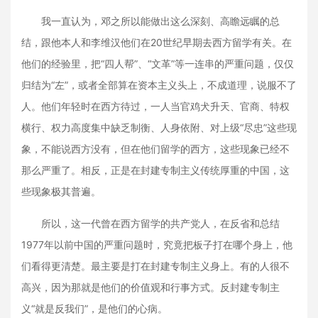
我一直认为，邓之所以能做出这么深刻、高瞻远瞩的总
结，跟他本人和李维汉他们在20世纪早期去西方留学有关。在
他们的经验里，把“四人帮”、“文革”等一连串的严重问题，仅仅
归结为“左”，或者全部算在资本主义头上，不成道理，说服不了
人。他们年轻时在西方待过，一人当官鸡犬升天、官商、特权
横行、权力高度集中缺乏制衡、人身依附、对上级“尽忠”这些现
象，不能说西方没有，但在他们留学的西方，这些现象已经不
那么严重了。相反，正是在封建专制主义传统厚重的中国，这
些现象极其普遍。
所以，这一代曾在西方留学的共产党人，在反省和总结
1977年以前中国的严重问题时，究竟把板子打在哪个身上，他
们看得更清楚。最主要是打在封建专制主义身上。有的人很不
高兴，因为那就是他们的价值观和行事方式。反封建专制主
义“就是反我们”，是他们的心病。