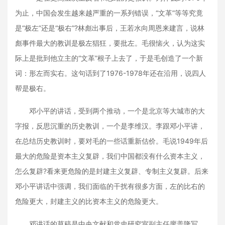
为止，中国会发生越来越严重的一系列错误，“文革”等等究竟
是“极左”还是“极右”?林彪出事后，王若水向周恩来建言，说林
彪事件最大的教训是极左猖狂，要批左。毛很恼火，认为这实
际上是批到他立主的“文革”根子上去了，于是毛创造了一个新
词：形左而实右。这句话到了1976-1978年还在沿用，说四人
帮是极右。
邓小平的讲话，受到两个推动，一个是北京等大城市的大
字报，反思沉重的历史教训，一个是李维汉。李跟邓小平讲，
在总结历史教训时，要对毛的一些话重新估价。毛说1949年后
最大的危险是资本主义复辟，我们中国都没有什么资本主义，
怎么复辟?看来更危险的是封建主义复辟、专制主义复辟。后来
邓小平讲话中强调，我们面临的干扰有很多方面，左的比右的
危险更大，封建主义的比资本主义的危险更大。
邓讲话的草稿是中央文献和党史研究室副主任廖盖隆写