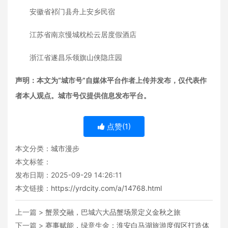
安徽省祁门县舟上安乡民宿
江苏省南京慢城枕松云居度假酒店
浙江省遂昌乐领旗山侠隐庄园
声明：本文为“城市号”自媒体平台作者上传并发布，仅代表作
者本人观点。城市号仅提供信息发布平台。
点赞(
1
)
本文分类：
城市漫步
本文标签：
发布日期：2025-09-29 14:26:11
本文链接：
https://yrdcity.com/a/14768.html
上一篇 >
蟹景交融，巴城六大品蟹场景定义金秋之旅
下一篇 >
赛事赋能，绿意生金：淮安白马湖旅游度假区打造体