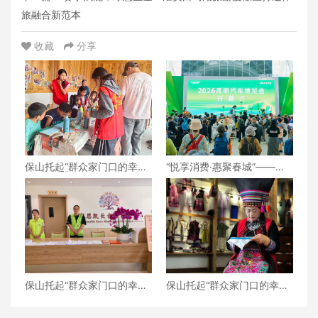
旅融合新范本
收藏
分享
保山托起“群众家门口的幸
“悦享消费·惠聚春城”——
福”（6）‖腾冲猴桥镇：家门
2026昆明汽车博览会盛大开
口的“火塘会”，激活边疆治
幕
理“神经末梢”
保山托起“群众家门口的幸
保山托起“群众家门口的幸
福”（5）‖加大温暖力度，守
福”（4）‖“花濮公主”李枝
护老人尊严——隆阳区打
清：指尖传非遗，巧手织幸
造“家门口的关爱所”
福