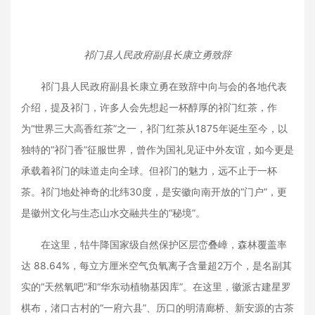
祁门县人民政府副县长康立勇致辞
祁门县人民政府副县长康立勇在致辞中向与会的各地代表
介绍，提及祁门，许多人会先想起一杯醇厚的祁门红茶，作
为“世界三大高香红茶”之一，祁门红茶从1875年诞生至今，以
独特的“祁门香”征服世界，曾作为国礼见证中外友谊，如今更是
承载着祁门的味道走向全球。但祁门的魅力，远不止于一杯
茶。祁门地处神奇的北纬30度，是安徽向南开放的“门户”，更
是徽州文化与生态山水交融共生的“秘境”。
在这里，牯牛降国家级自然保护区层峦叠嶂，森林覆盖率
达 88.64%，每立方厘米空气负氧离子含量超2万个，是名副其
实的“天然氧吧”和“华东动植物基因库”。在这里，徽派古建星罗
棋布，渚口古村的“一府六县”、历口的明清廊桥、新安源的古茶