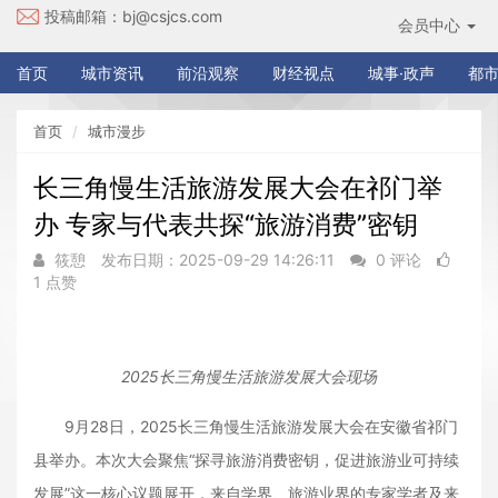
投稿邮箱：
bj@csjcs.com
会员中心
首页
城市资讯
前沿观察
财经视点
城事·政声
都市
首页
城市漫步
长三角慢生活旅游发展大会在祁门举
办 专家与代表共探“旅游消费”密钥
筱憩
发布日期：2025-09-29 14:26:11
0 评论
1 点赞
2025长三角慢生活旅游发展大会现场
9月28日，2025长三角慢生活旅游发展大会在安徽省祁门
县举办。本次大会聚焦“探寻旅游消费密钥，促进旅游业可持续
发展”这一核心议题展开，来自学界、旅游业界的专家学者及来