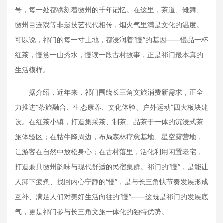
号，每一处都镌刻着徽州的千年记忆。在这里，茶道、傩舞、
徽州目连戏等非遗技艺代代相传，烟火气里满是文化的温度。
可以说，祁门的每一寸土地，都浸润着“慢”的基因——慢品一杯
红茶，慢赏一山秀水，慢读一段古村故事，正是祁门最本真的
生活模样。
据介绍，近年来，祁门围绕长三角文旅消费新需求，正全
力推进“茶旅融合、生态康养、文化体验、户外运动”四大板块建
设。在红茶小镇，打造集采茶、制茶、品茶于一体的沉浸式茶
旅体验区；在牯牛降周边，布局森林疗愈基地、星空露营地，
让游客在自然中放松身心；在古村落里，活化利用闲置老宅，
打造兼具徽州韵味与现代舒适的民宿集群。祁门的“慢”，是能让
人卸下疲惫、找回内心宁静的“慢”，是与长三角快节奏发展形成
互补、满足人们对美好生活向往的“慢”——这既是祁门的发展底
气，更是祁门参与长三角文旅一体化的独特优势。