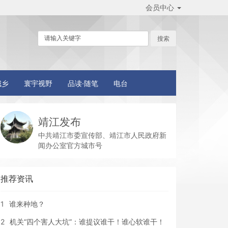
会员中心
城乡
寰宇视野
品读·随笔
电台
靖江发布
中共靖江市委宣传部、靖江市人民政府新
闻办公室官方城市号
推荐资讯
1
谁来种地？
2
机关“四个害人大坑”：谁提议谁干！谁心软谁干！