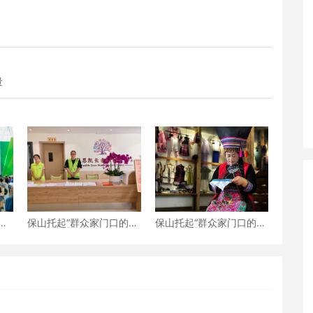
量
—
保山托起“群众家门口的幸
保山托起“群众家门口的幸
盛大
福”（5）‖加大温暖力度，
福”（4）‖“花濮公主”李枝
守护老人尊严——隆阳区
清：指尖传非遗，巧手织
打造“家门口的关爱所”
幸福