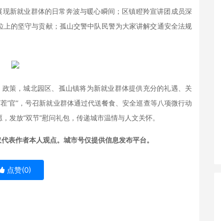
，展现新就业群体的日常奔波与暖心瞬间；区镇瞪羚宣讲团成员深
位上的坚守与贡献；孤山交警中队民警为大家讲解交通安全法规
5条》政策，城北园区、孤山镇将为新就业群体提供充分的礼遇、关
‘茬’官”，号召新就业群体通过代送餐食、安全巡查等八项微行动
，发放“双节”慰问礼包，传递城市温情与人文关怀。
仅代表作者本人观点。城市号仅提供信息发布平台。
点赞(
0
)