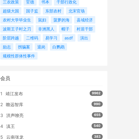
三农政策
官德
书本
干部行政化
超级大国
国子监
东部农村
北宋官场
农村大学毕业生
鼠妇
菠萝的海
县域经济
波斯王子时之刃
非洲黑人
帽子
村居干部
阶层跨越
二维码
易学习
asdf
演出
励志
拐骗案
退岗
白鹦鹉
规模性群体性事件
会员
1
靖江发布
9962
2
瞻远智库
990
3
洪声嘹亮
655
4
滇王
540
5
云南张龙
383