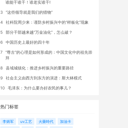
谁能干谁干！谁老实谁干!
3
“这些领导就是我们的猎物”
4
社科院周少来：谨防乡村振兴中的“样板化”现象
5
部分干部越来越“万金油化”，怎么破？
6
中国历史上最好的四十年
7
“尊古”的心理是如何形成的：中国文化中的祖先崇
拜
8
县域城镇化：推进乡村振兴的重要路径
9
社会主义由西方到东方的演进：斯大林模式
10
毛泽东：为什么要办好农民的事儿？
热门标签
李炳军
uv工艺
火藥時代
加油卡