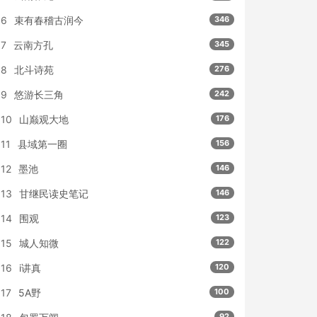
6
束有春稽古润今
346
7
云南方孔
345
8
北斗诗苑
276
9
悠游长三角
242
10
山巅观大地
176
11
县域第一圈
156
12
墨池
146
13
甘继民读史笔记
146
14
围观
123
15
城人知微
122
16
i讲真
120
17
5A野
100
92