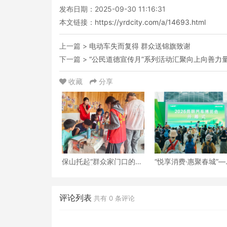
发布日期：2025-09-30 11:16:31
本文链接：
https://yrdcity.com/a/14693.html
上一篇 >
电动车失而复得 群众送锦旗致谢
下一篇 >
“公民道德宣传月”系列活动汇聚向上向善力
收藏
分享
保山托起“群众家门口的幸
“悦享消费·惠聚春城”—
福”（6）‖腾冲猴桥镇：家
2026昆明汽车博览会
门口的“火塘会”，激活边
开幕
疆治理“神经末梢”
评论列表
共有
0
条评论