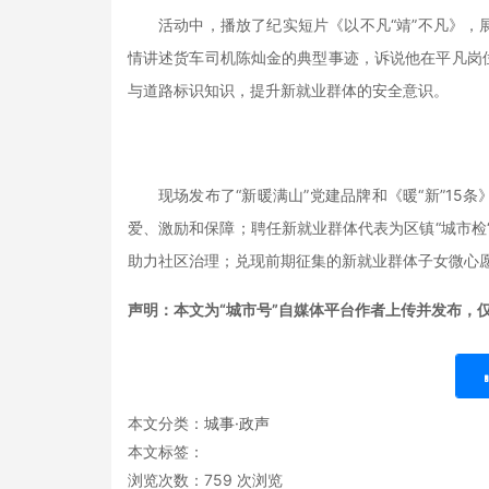
活动中，播放了纪实短片《以不凡“靖”不凡》
情讲述货车司机陈灿金的典型事迹，诉说他在平凡岗
与道路标识知识，提升新就业群体的安全意识。
现场发布了“新暖满山”党建品牌和《暖“新”1
爱、激励和保障；聘任新就业群体代表为区镇“城市检
助力社区治理；兑现前期征集的新就业群体子女微心愿
声明：本文为“城市号”自媒体平台作者上传并发布，
本文分类：
城事·政声
本文标签：
浏览次数：
759
次浏览