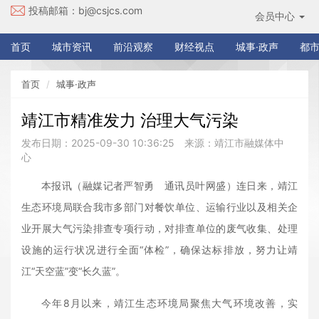
投稿邮箱：
bj@csjcs.com
会员中心
首页
城市资讯
前沿观察
财经视点
城事·政声
都市
首页
城事·政声
靖江市精准发力 治理大气污染
发布日期：2025-09-30 10:36:25
来源：靖江市融媒体中
心
本报讯（融媒记者严智勇 通讯员叶网盛）连日来，靖江
生态环境局联合我市多部门对餐饮单位、运输行业以及相关企
业开展大气污染排查专项行动，对排查单位的废气收集、处理
设施的运行状况进行全面“体检”，确保达标排放，努力让靖
江“天空蓝”变“长久蓝”。
今年8月以来，靖江生态环境局聚焦大气环境改善，实