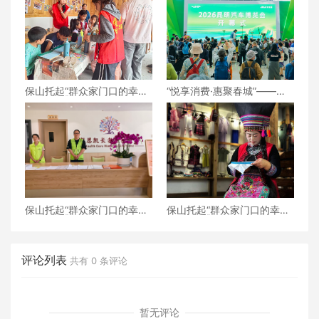
保山托起“群众家门口的幸
“悦享消费·惠聚春城”——
福”（6）‖腾冲猴桥镇：家门
2026昆明汽车博览会盛大开
口的“火塘会”，激活边疆治
幕
理“神经末梢”
保山托起“群众家门口的幸
保山托起“群众家门口的幸
福”（5）‖加大温暖力度，守
福”（4）‖“花濮公主”李枝
护老人尊严——隆阳区打
清：指尖传非遗，巧手织幸
造“家门口的关爱所”
福
评论列表
共有
0
条评论
暂无评论