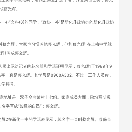
成蔡光辉。
协一补”文科(8)的同学，“政协一补”是新化县政协办的新化县政协
叫蔡光辉，大家也习惯叫他蔡光辉，但和蔡光辉1在上梅中学就
光辉1叫成蔡文辉。
员出示给记者的花名册和学籍证明显示：蔡光辉1于1989年9
名字一直是蔡光辉。其学号是8908A332。不过，工作人员称，
的学籍号。
庭地址是：双子乡向荣村十七组。家庭成员方面，除填写父母
名字写成“曾经的自己”：蔡文辉。
辉2在新化一中的学籍表显示，其名字一直叫蔡光辉。蔡保长