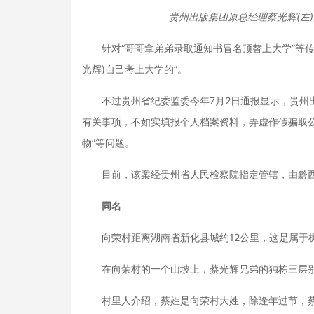
贵州出版集团原总经理蔡光辉(左
针对“哥哥拿弟弟录取通知书冒名顶替上大学”等传
光辉)自己考上大学的”。
不过贵州省纪委监委今年7月2日通报显示，贵州出
有关事项，不如实填报个人档案资料，弄虚作假骗取
物”等问题。
目前，该案经贵州省人民检察院指定管辖，由黔西
同名
向荣村距离湖南省新化县城约12公里，这是属于
在向荣村的一个山坡上，蔡光辉兄弟的独栋三层别
村里人介绍，蔡姓是向荣村大姓，除逢年过节，蔡