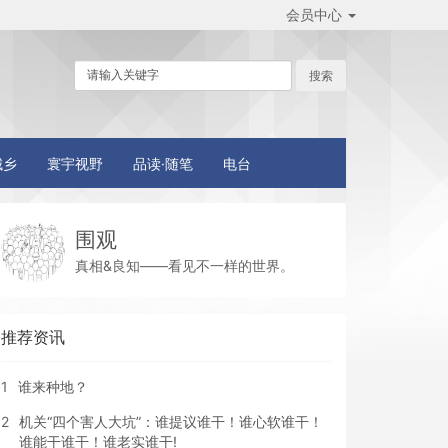
会员中心
城乡
寰宇视野
品读·随笔
电台
围观
真相&良知——看见不一样的世界。
推荐资讯
1
谁来种地？
2
机关“四个害人大坑”：谁提议谁干！谁心软谁干！
谁能干谁干！谁老实谁干!