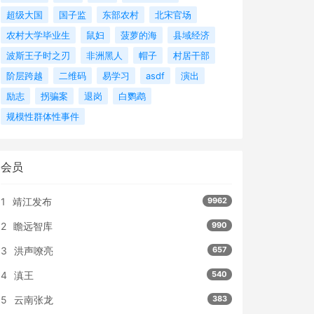
超级大国
国子监
东部农村
北宋官场
农村大学毕业生
鼠妇
菠萝的海
县域经济
波斯王子时之刃
非洲黑人
帽子
村居干部
阶层跨越
二维码
易学习
asdf
演出
励志
拐骗案
退岗
白鹦鹉
规模性群体性事件
会员
1
靖江发布
9962
2
瞻远智库
990
3
洪声嘹亮
657
4
滇王
540
5
云南张龙
383