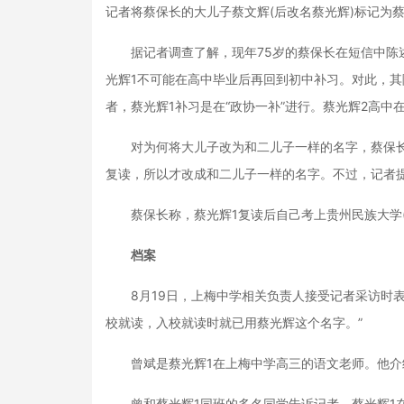
记者将蔡保长的大儿子蔡文辉(后改名蔡光辉)标记为
据记者调查了解，现年75岁的蔡保长在短信中陈述
光辉1不可能在高中毕业后再回到初中补习。对此，其
者，蔡光辉1补习是在“政协一补”进行。蔡光辉2高
对为何将大儿子改为和二儿子一样的名字，蔡保长
复读，所以才改成和二儿子一样的名字。不过，记者提
蔡保长称，蔡光辉1复读后自己考上贵州民族大学(原
档案
8月19日，上梅中学相关负责人接受记者采访时表示，“
校就读，入校就读时就已用蔡光辉这个名字。”
曾斌是蔡光辉1在上梅中学高三的语文老师。他介绍
曾和蔡光辉1同班的多名同学告诉记者，蔡光辉1在