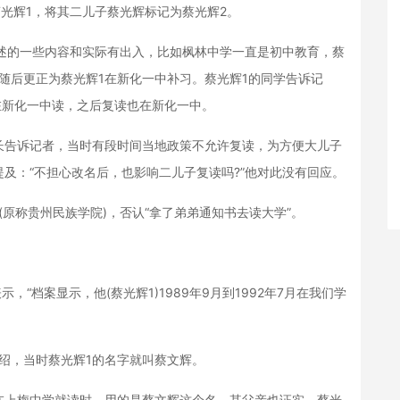
蔡光辉1，将其二儿子蔡光辉标记为蔡光辉2。
的一些内容和实际有出入，比如枫林中学一直是初中教育，蔡
随后更正为蔡光辉1在新化一中补习。蔡光辉1的同学告诉记
中在新化一中读，之后复读也在新化一中。
告诉记者，当时有段时间当地政策不允许复读，为方便大儿子
及：“不担心改名后，也影响二儿子复读吗?”他对此没有回应。
称贵州民族学院)，否认“拿了弟弟通知书去读大学”。
档案显示，他(蔡光辉1)1989年9月到1992年7月在我们学
，当时蔡光辉1的名字就叫蔡文辉。
上梅中学就读时，用的是蔡文辉这个名，其父亲也证实，蔡光