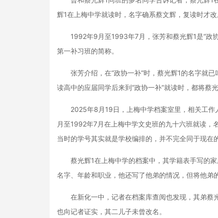
辉1在上梅中学就读时，名字确系蔡文辉，复读时才改
1992年9月至1993年7月，张芳和蔡光辉1是“政
第一补习班的简称。
张芳介绍，在“政协一补”时，蔡光辉1的名字就已
读高中的应届同学后来到“政协一补”就读时，都将蔡
2025年8月19日，上梅中学档案室里，相关工作人
月至1992年7月在上梅中学文史班的九十六班就读，
当时的学号其实就是学校编排的，并不完全同于现在
蔡光辉1在上梅中学的档案中，其学籍表手写的家
名字、年龄和职业，他还写了他弟的情况，但将他弟的
在新化一中，记者在档案库查阅也发现，其弟蔡光
也向记者证实，其二儿子未曾改名。