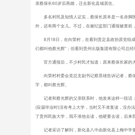
亲蔡保长60岁后再婚，迁去新化县城居住。
多名村民及知情人证实，蔡保长原本是一名赤脚医
外，还有两个女儿。不过，在被纪监部门通报被查前
8月18日，在向荣村，在看到贵定县政协原党组成
们都叫他蔡光辉”；但看到贵州出版集团有限公司总经
官方通报后，不少村民才知道：原来蔡保长家的大
向荣村村委会党总支副书记蔡景雄告诉记者，蔡保
字，都叫蔡光辉。
记者和蔡光辉的父亲联系时，他发来这样一段话：“
(应届毕业时)没有考上大学，当时又不准复读，没办
了贵州民族大学，我不准他去读，他硬要去读，后来
记者采访了解到，新化县八中由新化县上梅中学更