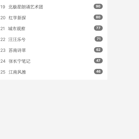
19
北极星朗诵艺术团
90
20
红学新探
80
21
城市观察
77
22
汪汪乐兮
71
23
苏南诗草
62
24
张长宁笔记
47
25
江南风雅
46