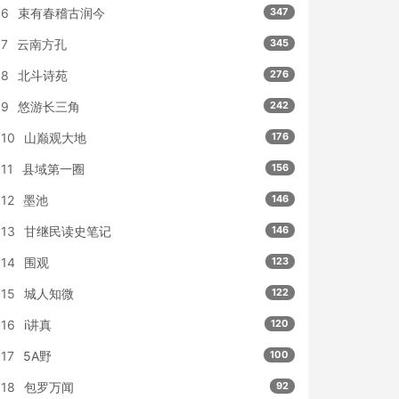
6
束有春稽古润今
347
7
云南方孔
345
8
北斗诗苑
276
9
悠游长三角
242
10
山巅观大地
176
11
县域第一圈
156
12
墨池
146
13
甘继民读史笔记
146
14
围观
123
15
城人知微
122
16
i讲真
120
17
5A野
100
18
包罗万闻
92