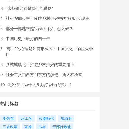
3
“这些领导就是我们的猎物”
4
社科院周少来：谨防乡村振兴中的“样板化”现象
5
部分干部越来越“万金油化”，怎么破？
6
中国历史上最好的四十年
7
“尊古”的心理是如何形成的：中国文化中的祖先崇
拜
8
县域城镇化：推进乡村振兴的重要路径
9
社会主义由西方到东方的演进：斯大林模式
10
毛泽东：为什么要办好农民的事儿？
热门标签
李炳军
uv工艺
火藥時代
加油卡
三农政策
官德
书本
干部行政化