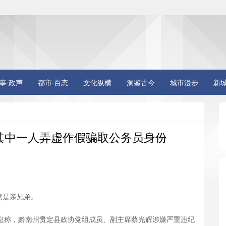
事·政声
都市·百态
文化纵横
洞鉴古今
城市漫步
新
其中一人弄虚作假骗取公务员身份
是亲兄弟。
息称，黔南州贵定县政协党组成员、副主席蔡光辉涉嫌严重违纪