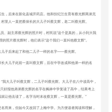
生，后来在新化县城开药店。他和扶纪兰生育有蔡光辉两弟兄
，村里人一直把蔡保长的大儿子叫蔡文辉，老二叫蔡光辉。
员、副主席蔡光辉的照片时，村民说“这个是真的，从小到大我
理的照片蔡光辉时，他们表示“这个我们一直叫他蔡文辉”。
儿子后来起了和他二儿子一样的名字——蔡光辉。
长大儿子此前一直叫蔡文辉，后在中学改成和他弟一样的名
我大儿子叫蔡文辉，二儿子叫蔡光辉。大儿子在八中读高中，
法只好报他弟弟蔡光辉的名字在枫林中学复读了高中，结果考上
我就让他去读了，名字当时未改蔡文辉，一直是蔡光辉。”
名而来，但如今又改回了上梅中学。为方便读者阅读和理解，