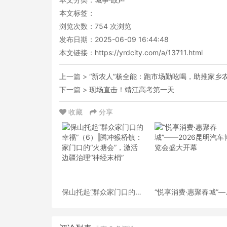
本文标签：
浏览次数：
754
次浏览
发布日期：2025-06-09 16:44:48
本文链接：
https://yrdcity.com/a/13711.html
上一篇 >
“新农人”杨全能：跑市场勤吆喝，助推家乡农
下一篇 >
现场直击！靖江高考第一天
收藏
分享
保山托起“群众家门口的幸
“悦享消费·惠聚春城”—
福”（6）‖腾冲猴桥镇：家
2026昆明汽车博览会
门口的“火塘会”，激活边
开幕
疆治理“神经末梢”