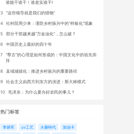
谁能干谁干！谁老实谁干!
3
“这些领导就是我们的猎物”
4
社科院周少来：谨防乡村振兴中的“样板化”现象
5
部分干部越来越“万金油化”，怎么破？
6
中国历史上最好的四十年
7
“尊古”的心理是如何形成的：中国文化中的祖先崇
拜
8
县域城镇化：推进乡村振兴的重要路径
9
社会主义由西方到东方的演进：斯大林模式
10
毛泽东：为什么要办好农民的事儿？
热门标签
李炳军
uv工艺
火藥時代
加油卡