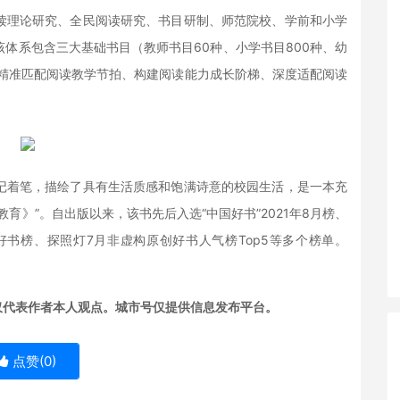
读理论研究、全民阅读研究、书目研制、师范院校、学前和小学
体系包含三大基础书目（教师书目60种、小学书目800种、幼
在精准匹配阅读教学节拍、构建阅读能力成长阶梯、深度适配阅读
记着笔，描绘了具有生活质感和饱满诗意的校园生活，是一本充
育》”。自出版以来，该书先后入选“中国好书”2021年8月榜、
月好书榜、探照灯7月非虚构原创好书人气榜Top5等多个榜单。
仅代表作者本人观点。城市号仅提供信息发布平台。
点赞(
0
)