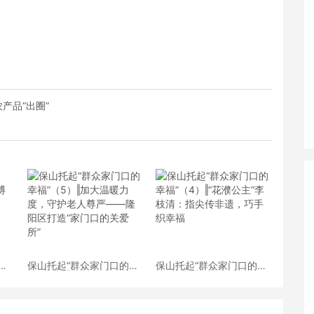
产品“出圈”
—
保山托起“群众家门口的幸
保山托起“群众家门口的幸
盛大
福”（5）‖加大温暖力度，
福”（4）‖“花濮公主”李枝
守护老人尊严——隆阳区
清：指尖传非遗，巧手织
打造“家门口的关爱所”
幸福