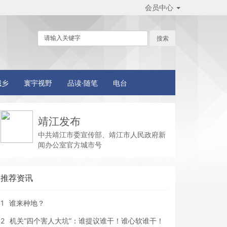
会员中心
城乡
寰宇视野
品读·随笔
电台
靖江发布
中共靖江市委宣传部、靖江市人民政府新
闻办公室官方城市号
推荐资讯
1
谁来种地？
2
机关“四个害人大坑”：谁提议谁干！谁心软谁干！