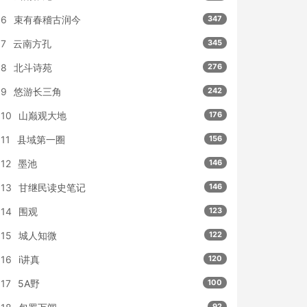
6
束有春稽古润今
347
7
云南方孔
345
8
北斗诗苑
276
9
悠游长三角
242
10
山巅观大地
176
11
县域第一圈
156
12
墨池
146
13
甘继民读史笔记
146
14
围观
123
15
城人知微
122
16
i讲真
120
17
5A野
100
92