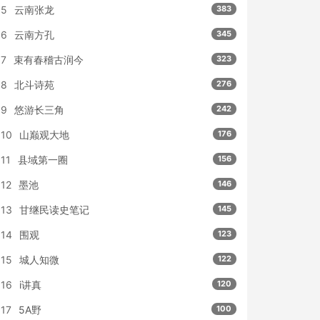
5
云南张龙
383
6
云南方孔
345
7
束有春稽古润今
323
8
北斗诗苑
276
9
悠游长三角
242
10
山巅观大地
176
11
县域第一圈
156
12
墨池
146
13
甘继民读史笔记
145
14
围观
123
15
城人知微
122
16
i讲真
120
17
5A野
100