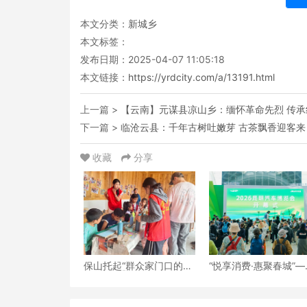
本文分类：
新城乡
本文标签：
发布日期：2025-04-07 11:05:18
本文链接：
https://yrdcity.com/a/13191.html
上一篇 >
【云南】元谋县凉山乡：缅怀革命先烈 传承
下一篇 >
临沧云县：千年古树吐嫩芽 古茶飘香迎客来
收藏
分享
保山托起“群众家门口的幸
“悦享消费·惠聚春城”—
福”（6）‖腾冲猴桥镇：家
2026昆明汽车博览会
门口的“火塘会”，激活边
开幕
疆治理“神经末梢”