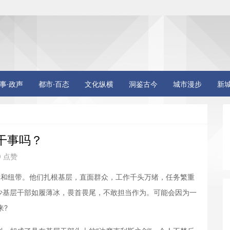
事·政声
都市·百态
文化纵横
洞鉴古今
城市漫步
新
干事吗？
0 点赞
和纽带。他们扎根基层，直面群众，工作千头万绪，任务繁重
少基层干部如履薄冰，畏首畏尾，不敢担当作为。可能会因为一
来?