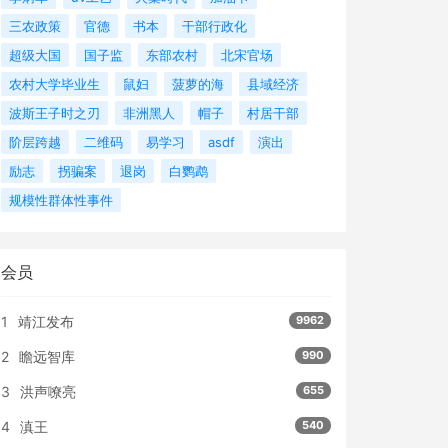
三农政策
官德
书本
干部行政化
超级大国
国子监
东部农村
北宋官场
农村大学毕业生
鼠妇
菠萝的海
县域经济
波斯王子时之刃
非洲黑人
帽子
村居干部
阶层跨越
二维码
易学习
asdf
演出
励志
拐骗案
退岗
白鹦鹉
规模性群体性事件
会员
1
靖江发布
9962
2
瞻远智库
990
3
洪声嘹亮
655
4
滇王
540