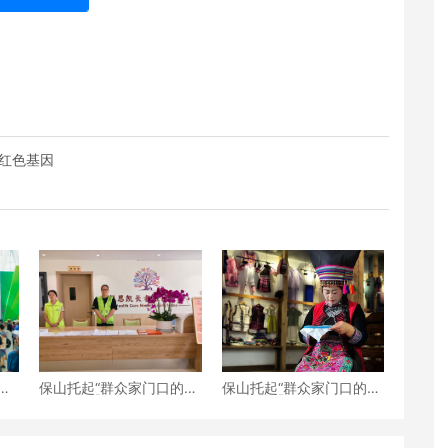
红色基因
—
保山托起“群众家门口的幸
保山托起“群众家门口的幸
盛大
福”（5）‖加大温暖力度，
福”（4）‖“花濮公主”李枝
守护老人尊严——隆阳区
清：指尖传非遗，巧手织
打造“家门口的关爱所”
幸福