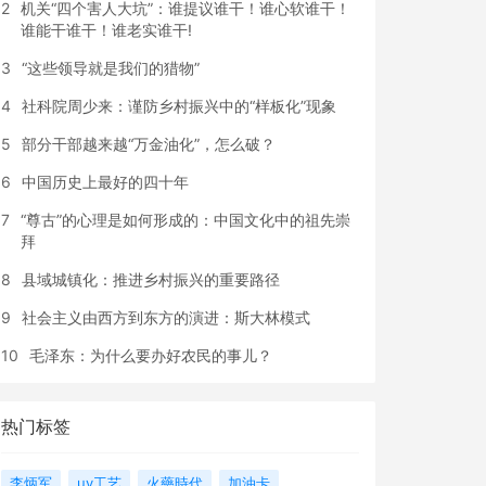
2
机关“四个害人大坑”：谁提议谁干！谁心软谁干！
谁能干谁干！谁老实谁干!
3
“这些领导就是我们的猎物”
4
社科院周少来：谨防乡村振兴中的“样板化”现象
5
部分干部越来越“万金油化”，怎么破？
6
中国历史上最好的四十年
7
“尊古”的心理是如何形成的：中国文化中的祖先崇
拜
8
县域城镇化：推进乡村振兴的重要路径
9
社会主义由西方到东方的演进：斯大林模式
10
毛泽东：为什么要办好农民的事儿？
热门标签
李炳军
uv工艺
火藥時代
加油卡