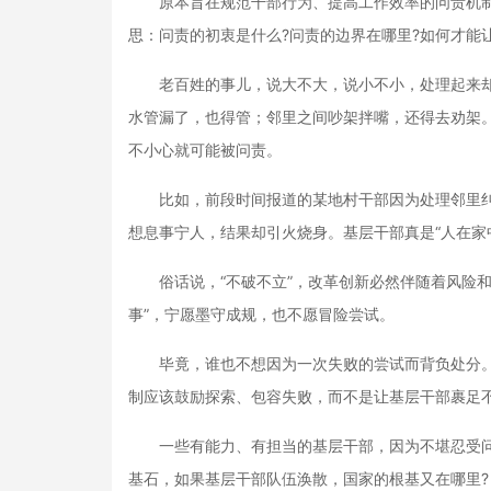
原本旨在规范干部行为、提高工作效率的问责机制，
思：问责的初衷是什么?问责的边界在哪里?如何才能
老百姓的事儿，说大不大，说小不小，处理起来却
水管漏了，也得管；邻里之间吵架拌嘴，还得去劝架
不小心就可能被问责。
比如，前段时间报道的某地村干部因为处理邻里纠
想息事宁人，结果却引火烧身。基层干部真是“人在家
俗话说，“不破不立”，改革创新必然伴随着风险和
事”，宁愿墨守成规，也不愿冒险尝试。
毕竟，谁也不想因为一次失败的尝试而背负处分。长
制应该鼓励探索、包容失败，而不是让基层干部裹足
一些有能力、有担当的基层干部，因为不堪忍受问
基石，如果基层干部队伍涣散，国家的根基又在哪里?