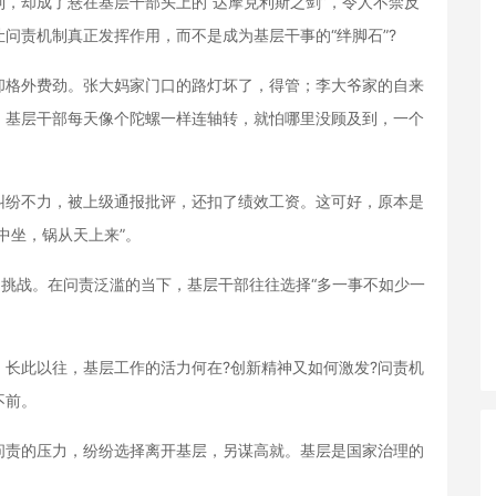
却成了悬在基层干部头上的“达摩克利斯之剑”，令人不禁反
让问责机制真正发挥作用，而不是成为基层干事的“绊脚石”?
格外费劲。张大妈家门口的路灯坏了，得管；李大爷家的自来
。基层干部每天像个陀螺一样连轴转，就怕哪里没顾及到，一个
纷不力，被上级通报批评，还扣了绩效工资。这可好，原本是
中坐，锅从天上来”。
挑战。在问责泛滥的当下，基层干部往往选择“多一事不如少一
此以往，基层工作的活力何在?创新精神又如何激发?问责机
不前。
责的压力，纷纷选择离开基层，另谋高就。基层是国家治理的