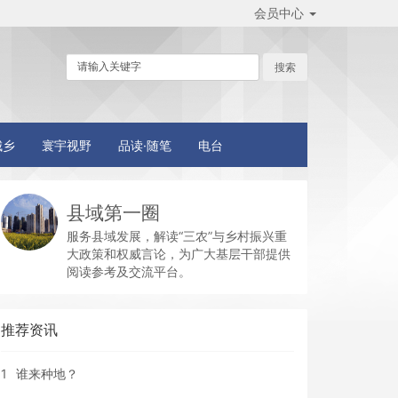
会员中心
城乡
寰宇视野
品读·随笔
电台
县域第一圈
服务县域发展，解读“三农”与乡村振兴重
大政策和权威言论，为广大基层干部提供
阅读参考及交流平台。
推荐资讯
1
谁来种地？