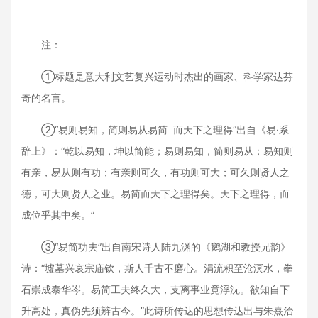
注：
①标题是意大利文艺复兴运动时杰出的画家、科学家达芬
奇的名言。
②“易则易知，简则易从易简 而天下之理得”出自《易·系
辞上》：“乾以易知，坤以简能；易则易知，简则易从；易知则
有亲，易从则有功；有亲则可久，有功则可大；可久则贤人之
德，可大则贤人之业。易简而天下之理得矣。天下之理得，而
成位乎其中矣。”
③“易简功夫”出自南宋诗人陆九渊的《鹅湖和教授兄韵》
诗：“墟墓兴哀宗庙钦，斯人千古不磨心。涓流积至沧溟水，拳
石崇成泰华岑。易简工夫终久大，支离事业竟浮沈。欲知自下
升高处，真伪先须辨古今。”此诗所传达的思想传达出与朱熹治