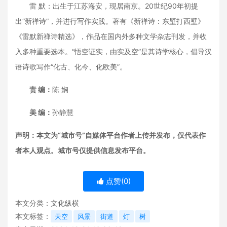
雷 默：出生于江苏海安，现居南京。20世纪90年初提
出“新禅诗”，并进行写作实践。著有《新禅诗：东壁打西壁》
《雷默新禅诗精选》，作品在国内外多种文学杂志刊发，并收
入多种重要选本。“悟空证实，由实及空”是其诗学核心，倡导汉
语诗歌写作“化古、化今、化欧美”。
责 编：
陈 娴
美 编：
孙静慧
声明：本文为“城市号”自媒体平台作者上传并发布，仅代表作
者本人观点。城市号仅提供信息发布平台。
点赞(
0
)
本文分类：
文化纵横
本文标签：
天空
风景
街道
灯
树