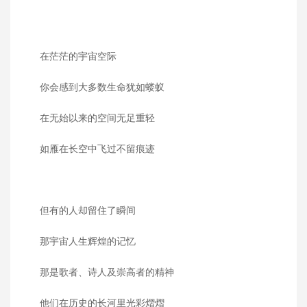
在茫茫的宇宙空际
你会感到大多数生命犹如蝼蚁
在无始以来的空间无足重轻
如雁在长空中飞过不留痕迹
但有的人却留住了瞬间
那宇宙人生辉煌的记忆
那是歌者、诗人及崇高者的精神
他们在历史的长河里光彩熠熠