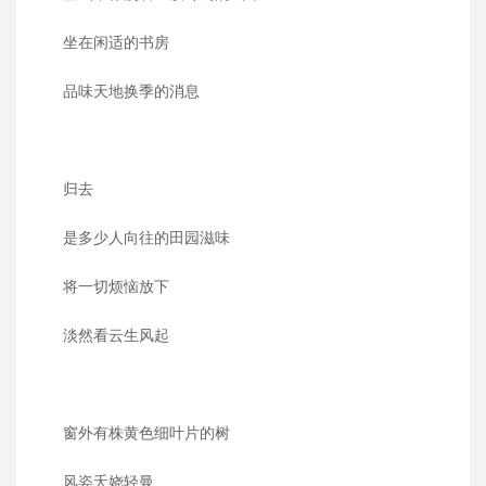
坐在闲适的书房
品味天地换季的消息
归去
是多少人向往的田园滋味
将一切烦恼放下
淡然看云生风起
窗外有株黄色细叶片的树
风姿夭娆轻曼