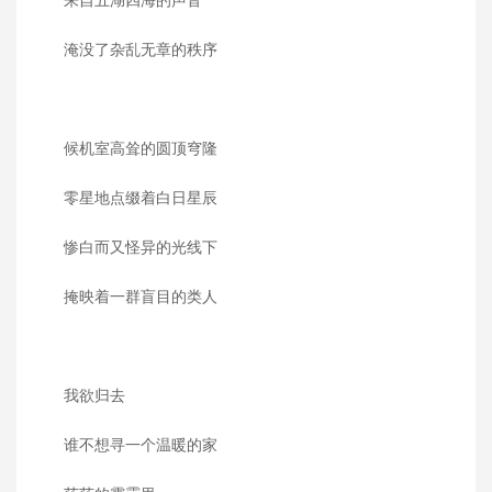
淹没了杂乱无章的秩序
候机室高耸的圆顶穹隆
零星地点缀着白日星辰
惨白而又怪异的光线下
掩映着一群盲目的类人
我欲归去
谁不想寻一个温暖的家