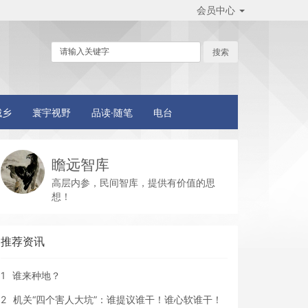
会员中心
城乡
寰宇视野
品读·随笔
电台
瞻远智库
高层内参，民间智库，提供有价值的思
想！
推荐资讯
1
谁来种地？
2
机关“四个害人大坑”：谁提议谁干！谁心软谁干！