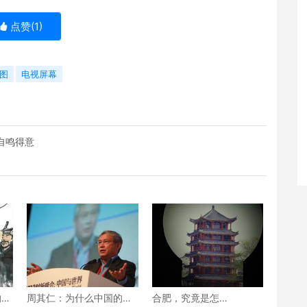
点赞(
1
)
图
电视屏幕
自鸣得意
的变
周其仁：为什么中国的体
合肥，究竟是怎