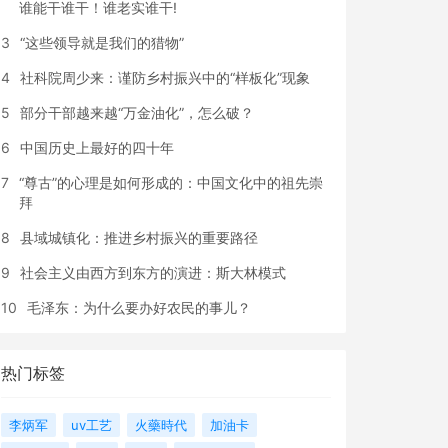
谁能干谁干！谁老实谁干!
3
“这些领导就是我们的猎物”
4
社科院周少来：谨防乡村振兴中的“样板化”现象
5
部分干部越来越“万金油化”，怎么破？
6
中国历史上最好的四十年
7
“尊古”的心理是如何形成的：中国文化中的祖先崇
拜
8
县域城镇化：推进乡村振兴的重要路径
9
社会主义由西方到东方的演进：斯大林模式
10
毛泽东：为什么要办好农民的事儿？
热门标签
李炳军
uv工艺
火藥時代
加油卡