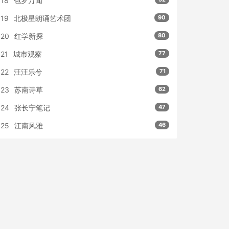
18
包罗万闻
19
北极星朗诵艺术团
90
20
红学新探
80
21
城市观察
77
22
汪汪乐兮
71
23
苏南诗草
62
24
张长宁笔记
47
25
江南风雅
46