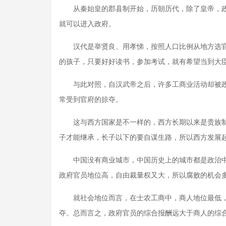
从秦始皇的郡县制开始，历朝历代，除了皇帝，政
就可以进入政府。
汉代是举贤良、用孝悌，按照人口比例从地方选官
的孩子，只要好好读书，参加考试，就有希望当到大
与此对照，自汉武帝之后，许多工商业活动却被政
常受到官府的掠夺。
这与西方国家是不一样的，西方长期以来是贵族制
子才能继承，长子以下的要自谋生路，所以西方发展
中国没有商业城市，中国历史上的城市都是政治中
政府官员地位高，自由裁量权又大，所以腐败的机会
就社会地位而言，在士农工商中，商人地位最低，
夺。总而言之，政府官员的综合报酬远大于商人的综合