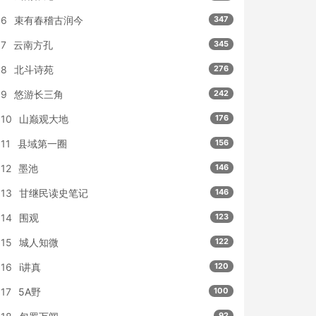
6
束有春稽古润今
347
7
云南方孔
345
8
北斗诗苑
276
9
悠游长三角
242
10
山巅观大地
176
11
县域第一圈
156
12
墨池
146
13
甘继民读史笔记
146
14
围观
123
15
城人知微
122
16
i讲真
120
17
5A野
100
92