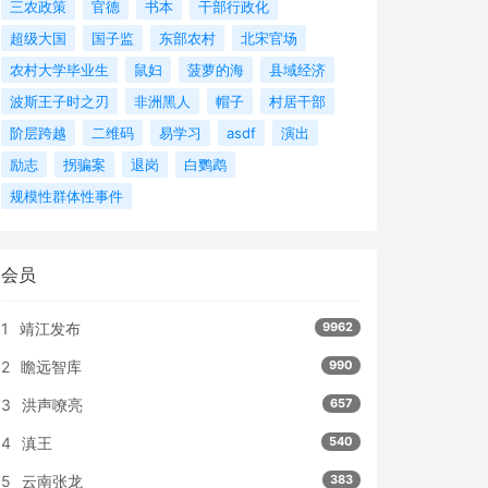
三农政策
官德
书本
干部行政化
超级大国
国子监
东部农村
北宋官场
农村大学毕业生
鼠妇
菠萝的海
县域经济
波斯王子时之刃
非洲黑人
帽子
村居干部
阶层跨越
二维码
易学习
asdf
演出
励志
拐骗案
退岗
白鹦鹉
规模性群体性事件
会员
1
靖江发布
9962
2
瞻远智库
990
3
洪声嘹亮
657
4
滇王
540
5
云南张龙
383