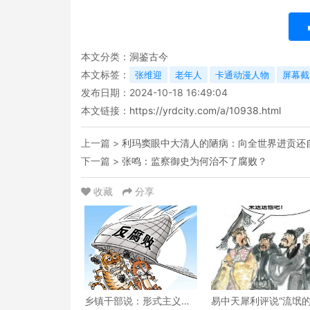
本文分类：
洞鉴古今
本文标签：
张维迎
老年人
卡通动漫人物
屏幕截
发布日期：2024-10-18 16:49:04
本文链接：
https://yrdcity.com/a/10938.html
上一篇 >
利玛窦眼中大清人的陋病：向全世界进贡还
下一篇 >
张鸣：监察御史为何治不了腐败？
收藏
分享
乡镇干部说：形式主义泛
易中天犀利评说“流氓