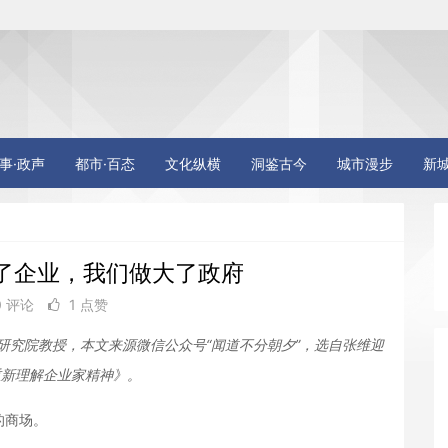
事·政声
都市·百态
文化纵横
洞鉴古今
城市漫步
新
了企业，我们做大了政府
0 评论
1 点赞
研究院教授，本文来源微信公众号“闻道不分朝夕”，选自张维迎
重新理解企业家精神》。
的商场。