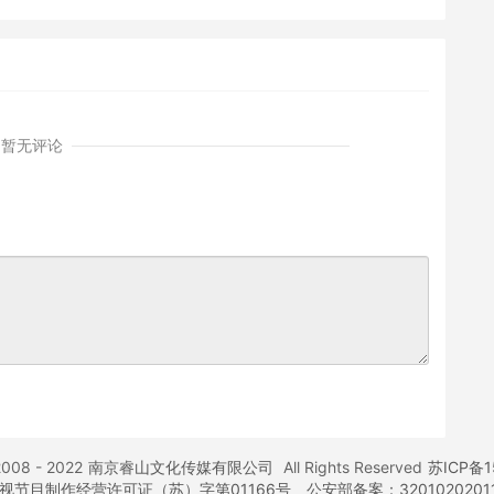
制改起来特别难？
样“肥”的？
暂无评论
2008 - 2022
南京睿山文化传媒有限公司
All Rights Reserved
苏ICP备1
视节目制作经营许可证（苏）字第01166号
公安部备案：3201020201