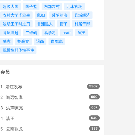
超级大国
国子监
东部农村
北宋官场
农村大学毕业生
鼠妇
菠萝的海
县域经济
波斯王子时之刃
非洲黑人
帽子
村居干部
阶层跨越
二维码
易学习
asdf
演出
励志
拐骗案
退岗
白鹦鹉
规模性群体性事件
会员
1
靖江发布
9962
2
瞻远智库
990
3
洪声嘹亮
657
4
滇王
540
5
云南张龙
383