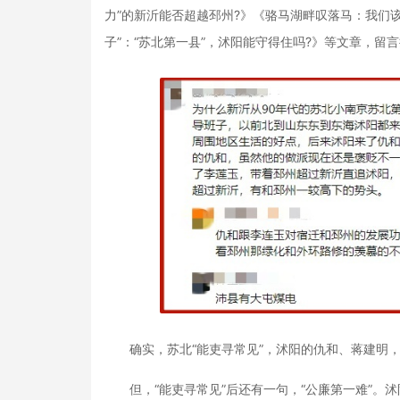
力”的新沂能否超越邳州?》《骆马湖畔叹落马：我们该
子”：“苏北第一县”，沭阳能守得住吗?》等文章，留
确实，苏北“能吏寻常见”，沭阳的仇和、蒋建明，
但，“能吏寻常见”后还有一句，“公廉第一难”。沭