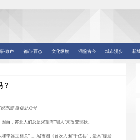
事·政声
都市·百态
文化纵横
洞鉴古今
城市漫步
新
吗？
“城市圈”微信公众号
而，苏北人们总是渴望有“能人”来改变现状。
李连玉相关”……城市圈《首次入围“千亿县”，最具“爆发