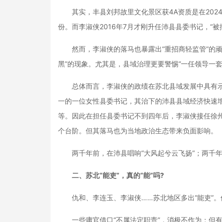
其实，丰县刘邦故里文化景区获4A资质是在2024年
份。而李淑侠2016年7月才刚升任沛县县委书记，“
然而，李淑侠的落马也暴露出“重招商轻监管”的顽疾
黑”的现象‌。尤其是，县域治理更要警惕“一任领导一
总体而言，李淑侠的政绩在苏北县域发展中具有示范
一的一位女性县委书记，其治下的沛县县域经济快速
等。因此在担任县委书记不到四年后，李淑侠接任徐
个台阶。但其落马也为当地政治生态带来负面影响。
两千年前，在沛县唱响“大风起兮云飞扬”；两千年
二、苏北“能吏”，真的“能”吗?
仇和、李连玉、李淑侠……苏北地区多出“能吏”。但是
一些庸官借口“不属法定职责”，消极不作为；但有