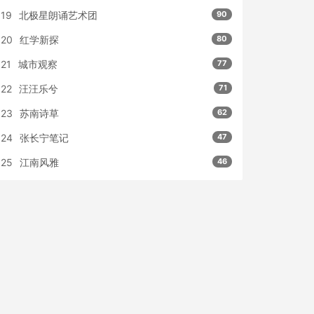
19
北极星朗诵艺术团
90
20
红学新探
80
21
城市观察
77
22
汪汪乐兮
71
23
苏南诗草
62
24
张长宁笔记
47
25
江南风雅
46