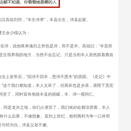
高祖刘邦，“丰生沛养”，丰县出生，沛县起家。
博主余少镭认为：
在沛，说他将来魂归之所也是沛，而不是丰。高祖曰：“丰吾所
邑是生我养我的地方，当然不会忘记。只是当初丰人居然跟着雍齿
上皇帝后，“回沛不回丰，恩沛不恩丰”的原因。《史记》中
，“这个我们都知道，丰人太坏了，但再坏也是乡亲，请陛下宽宏
，同意了，同时宣布免除丰县的税赋，丰、沛一视同仁。
，同是龙兴之地，你们占便宜了，我们啥好处都没捞着，丰人
会有什么后果，不难想象。直到上世纪，相邻两村为争一口井而
是与邻为仇，沛县父老不傻。