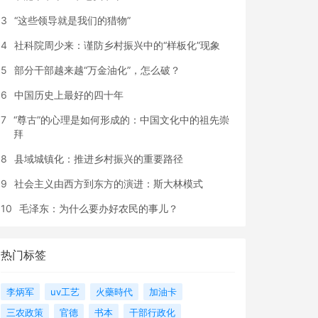
3
“这些领导就是我们的猎物”
4
社科院周少来：谨防乡村振兴中的“样板化”现象
5
部分干部越来越“万金油化”，怎么破？
6
中国历史上最好的四十年
7
“尊古”的心理是如何形成的：中国文化中的祖先崇
拜
8
县域城镇化：推进乡村振兴的重要路径
9
社会主义由西方到东方的演进：斯大林模式
10
毛泽东：为什么要办好农民的事儿？
热门标签
李炳军
uv工艺
火藥時代
加油卡
三农政策
官德
书本
干部行政化