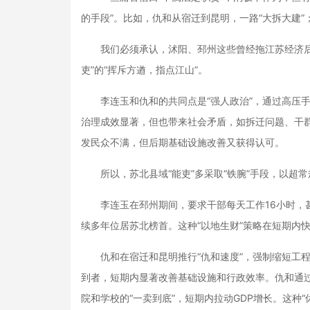
的手段”。比如，仇和从宿迁到昆明，一路“大拆大建”
我们必须承认，沭阳、邳州这些曾经拖江苏经济后腿
吏”的“挥斥方遒，指点江山”。
李连玉和仇和的共同点是“强人政治”，通过高压手
治理成效显著，但也带来社会矛盾，如拆迁问题、干群
发民众不满，但后期基础设施改善又获得认可。
所以，苏北县域“能吏”多采取“铁腕”手段，以超常
李连玉在邳州期间，要求干部每天工作16小时，甚
续多年位居苏北榜首。这种“以地生财”策略在短期内
仇和在宿迁和昆明推行“仇和速度”，强制缩短工程
到者，短期内显著改善基础设施和行政效率。仇和通
院和学校的“一卖到底”，短期内拉动GDP增长。这种