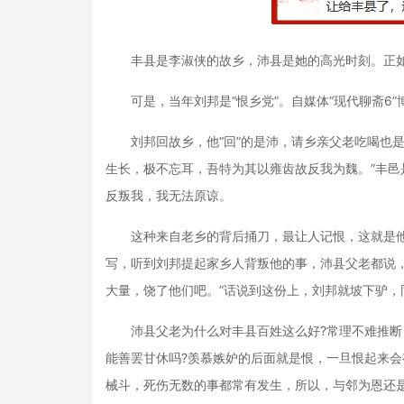
丰县是李淑侠的故乡，沛县是她的高光时刻。正如汉
可是，当年刘邦是“恨乡党”。自媒体“现代聊斋6”
刘邦回故乡，他“回”的是沛，请乡亲父老吃喝也是
生长，极不忘耳，吾特为其以雍齿故反我为魏。”丰
反叛我，我无法原谅。
这种来自老乡的背后捅刀，最让人记恨，这就是他当
写，听到刘邦提起家乡人背叛他的事，沛县父老都说
大量，饶了他们吧。”话说到这份上，刘邦就坡下驴
沛县父老为什么对丰县百姓这么好?常理不难推断
能善罢甘休吗?羡慕嫉妒的后面就是恨，一旦恨起来
械斗，死伤无数的事都常有发生，所以，与邻为恩还