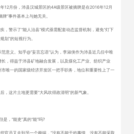
12月份，沛县汉城景区的4A级景区被摘牌是在2016年12月
被摘牌”事件基本上与她无关。
，警示了“能人治县”模式亟需配套动态监督机制，避免“灯下
套规划”的短视行为。
意义。知乎@“妄言忘语”认为，李淑侠作为沛县近几任中唯
增长，得益于沛县矿地融合发展，以及煤化工产业、纺织产业
州市唯一的国家级经济开发区一把手职务，地位和重要性上了一
后，这片土地更需要“大风吹得政清明”的新气象。
，“能吏”真的“能”吗?
些官员又走到另一个极端，“没有不能干的事情、没有不能采取