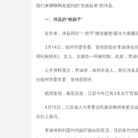
我们来聊聊网友提到的“支棱起来”的沛县。
一、沛县的“铁娘子”
近年来，沛县四任“一把手”接连被查!最令大家瞩目
3月14日，徐州市委常委、宣传部部长李淑侠在任
局纪检组长)、女儿、女婿也一同被控制。此前，李淑
公开资料显示，李淑侠，徐州丰县人，曾任沛县县委
任徐州市委常委、宣传部部长。
梳理发现，截至目前，江苏今年已有3名女厅官落
4月15日，江苏省人大常委会民族宗教侨务委员会
在任上落马。
李淑侠和刘霞均为副厅级在职官员，且职务均为地