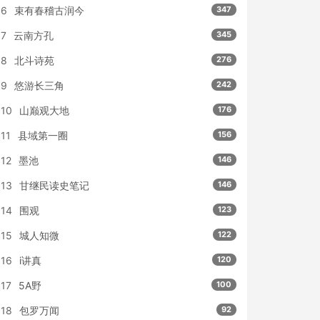
6
束有春稽古润今
347
7
云南方孔
345
8
北斗诗苑
276
9
悠游长三角
242
10
山巅观大地
176
11
县域第一圈
156
12
墨池
146
13
甘继民读史笔记
146
14
围观
123
15
城人知微
122
16
i讲真
120
17
5A野
100
18
包罗万闻
92