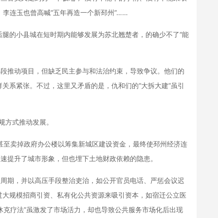
；李连玉也曾高喊“五年再造一个新邳州”……
的小县城在短时期内能够发展为苏北翘楚者，的确少不了“能
段推动项目，但缺乏民主参与和法治约束，导致争议。他们的
关系紧张。不过，这里又矛盾的是，仇和们的“大拆大建”虽引
规方式推动发展。
至卖掉政府办公楼以筹集新城区建设资金，最终使邳州经济连
快速提升了城市形象，但也埋下土地财政依赖的隐患。
周期，并以高压手段整治吏治，如公开官员电话、严惩会议迟
过大规模招商引资、私有化公共资源来吸引资本，如宿迁公立医
“休克疗法”虽激发了市场活力，却也导致公共服务市场化后出现