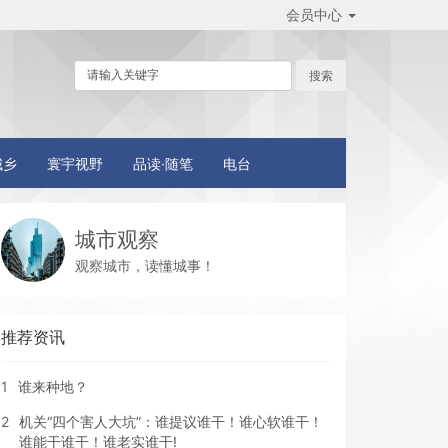
会员中心
城乡
寰宇视野
品读·随笔
电台
城市观察
观察城市，读懂城事！
推荐资讯
1
谁来种地？
2
机关“四个害人大坑”：谁提议谁干！谁心软谁干！
谁能干谁干！谁老实谁干!