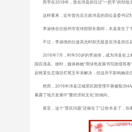
而早在2018年，曾在沛县担任过“一把手”的邹徐
这样看来，近年曾先后主政沛县的四位县委书记邹
李淑侠在任徐州市宣传部部长期间，丰县发生了“铁
不过，李淑侠的仕途高光时刻无疑是在沛县担任县
2016年7月，时年50岁的李淑侠，成为沛县史上
国百强县。彼时，媒体称她“用绿色发展书写政绩答卷”
反映某生态项目烂尾五年未解决，但这并不影响她在任
然而，2016年沛县汉城景区因管理不善被取消4
暴露了地方发展中“重经济轻文化”的倾向。
甚至，这个“景区问题”还催生了“让给丰县了，你看