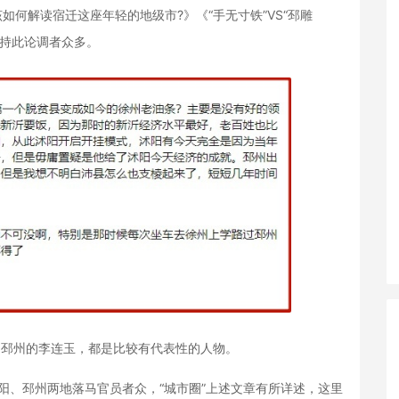
如何解读宿迁这座年轻的地级市?》《“手无寸铁”VS“邳雕
言持此论调者众多。
邳州的李连玉，都是比较有代表性的人物。
阳、邳州两地落马官员者众，“城市圈”上述文章有所详述，这里