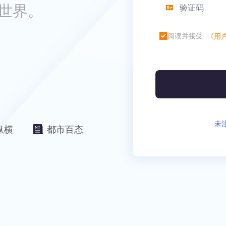
世界。
阅读并接受
《用
未
纵横
都市百态