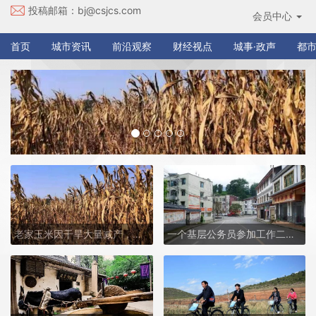
投稿邮箱：
bj@csjcs.com
会员中心
首页
城市资讯
前沿观察
财经视点
城事·政声
都市
老家玉米因干旱大量减产，地里的水井为何没发挥作用？
一个基层公务员参加工作二十年回眸