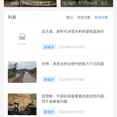
乡村运营痛点与破解之道
“取消村干部”呼声渐高，犯了啥错？村干部该如何自处？
列表
默认
浏览次数
发布日期
袁方成：新时代乡贤兴村的逻辑及路径
新城乡
2020年04月09日
刘伟：再思乡村治理中的权力下沉问题
新城乡
2020年04月14日
贺雪峰：中国目前最重要的是农民问题，
而不是粮食问题
新城乡
2020年04月15日